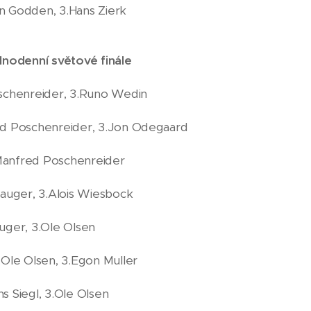
n Godden, 3.Hans Zierk
nodenní světové finále
schenreider, 3.Runo Wedin
ed Poschenreider, 3.Jon Odegaard
3.Manfred Poschenreider
Mauger, 3.Alois Wiesbock
uger, 3.Ole Olsen
.Ole Olsen, 3.Egon Muller
s Siegl, 3.Ole Olsen