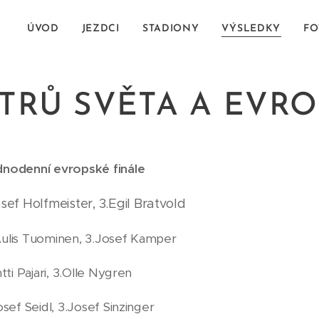
ÚVOD
JEZDCI
STADIONY
VÝSLEDKY
FO
TRŮ SVĚTA A EVRO
nodenní evropské finále
ef Holfmeister, 3.Egil Bratvold
Aulis Tuominen, 3.Josef Kamper
tti Pajari, 3.Olle Nygren
osef Seidl, 3.Josef Sinzinger