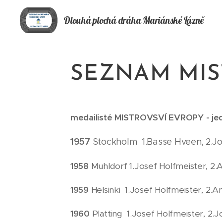
Dlouhá plochá
dráha
Mariánské Lázně
SEZNAM MIS
medailisté MISTROVSVÍ EVROPY - jed
1957
Stockholm 1.Basse Hveen, 2.Jos
1958
Muhldorf 1.Josef Holfmeister, 2.
1959
Helsinki 1.Josef Holfmeister, 2.An
1960
Platting 1.Josef Holfmeister, 2.J