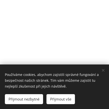
Používáme cookies, abychom zajistili správné fungování a
bezpečnost našich stránek. Tím vám můžeme zajistit tu
nejlepší zkušenost při jejich návštěvě.
© 2021 Automotoklub Mariánské Lázně created by Aleš Novák IT
služby
Přijmout nezbytné
Přijmout vše
Cookies