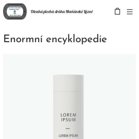
Dlouhá plochá
dráha
Mariánské Lázně
Enormní encyklopedie