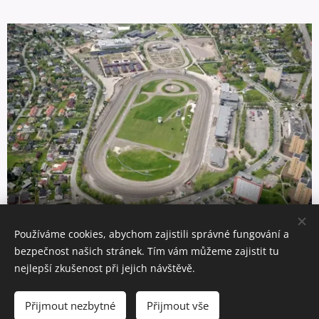
Oslo - Bjerke
Používáme cookies, abychom zajistili správné fungování a
bezpečnost našich stránek. Tím vám můžeme zajistit tu
nejlepší zkušenost při jejich návštěvě.
© 2021 Automotoklub Mariánské Lázně created by Aleš Novák IT
služby
Přijmout nezbytné
Přijmout vše
Cookies