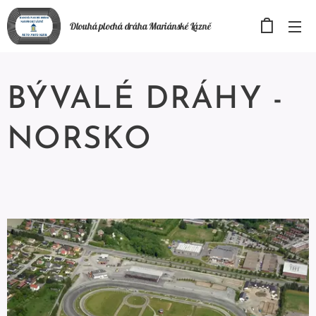
Dlouhá plochá
dráha
Mariánské Lázně
BÝVALÉ DRÁHY -
NORSKO