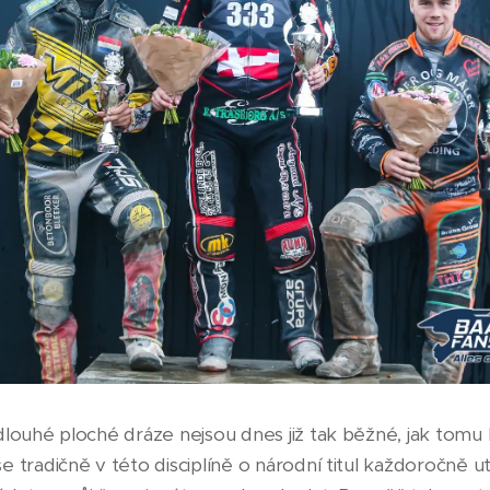
dlouhé ploché dráze nejsou dnes již tak běžné, jak tomu b
 tradičně v této disciplíně o národní titul každoročně ut