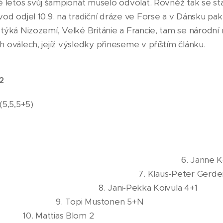
é letos svůj šampionát muselo odvolat. Rovněž tak se sta
od odjel 10.9. na tradiční dráze ve Forse a v Dánsku pa
týká Nizozemí, Velké Británie a Francie, tam se národní 
 oválech, jejíž výsledky přineseme v příštím článku.
2
Mustonen 15+5 (5,5,5+5
, D 14+4 3. H
 11+5+3 4. Simo 
2 5. Max Koivul
nne Koivula
s-Peter Gerdeman
ni-Pekka Koivu
opi Mustone
Mattias B