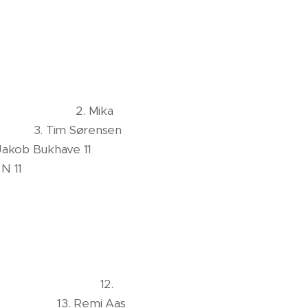
lov 2
2. Mika
ørensen
ve 11
 N 11
ard 10
lsen 9
sen 7
en 7
rup 7
 5 12.
emi Aas