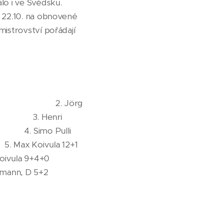
lo i ve Švédsku.
k 22.10. na obnovené
mistrovství pořádají
) 2. Jörg
enri
Pulli
a 12+1
 9+4+0
n, D 5+2
la 4+1
n 5+N
lom 2