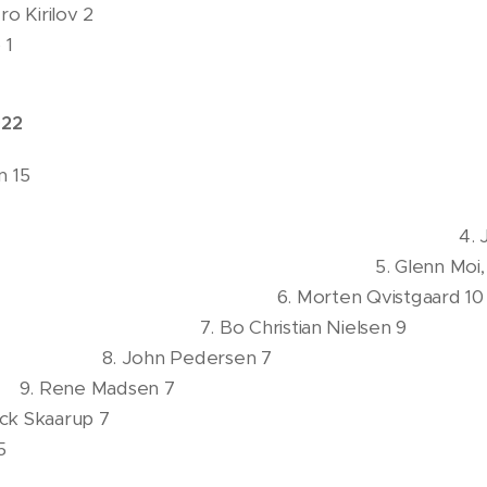
Jero Kiri
 1
022
th Kruse Hansen 15 
, NL 12 3. Tim S
 Jakob Bukha
lenn Moi,
rten Qvistga
 Christian Nie
ohn Peder
Rene Mads
Patrick Skaa
icklas Schmidt
ndersen 4 13. R