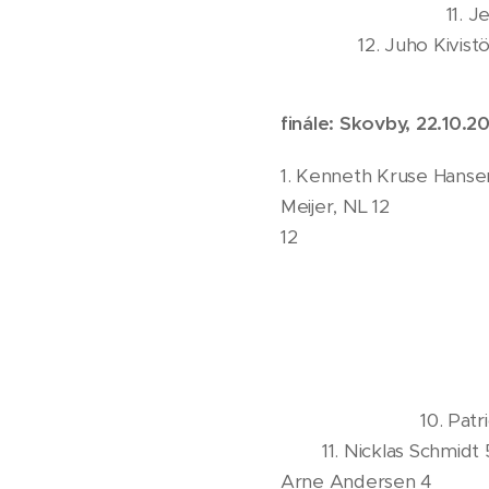
11. 
12. Juho Kivistö
finále: Skovby, 22.10.2
1. Kenne
Meijer
12 4.
5. G
6. Mo
7. Bo
8. J
9. 
10. 
11. N
Arne A