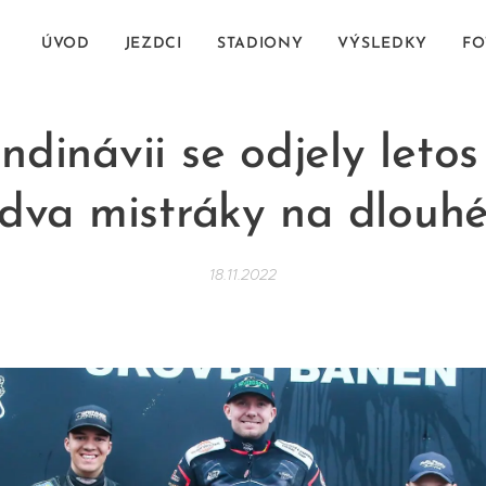
ÚVOD
JEZDCI
STADIONY
VÝSLEDKY
FO
ndinávii se odjely letos
dva mistráky na dlouh
18.11.2022