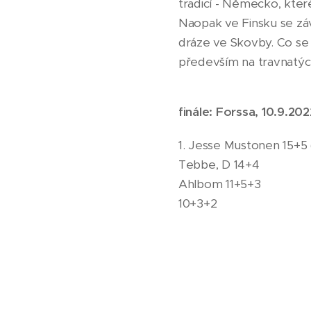
tradicí - Německo, kter
Naopak ve Finsku se záv
dráze ve Skovby. Co se 
především na travnatých
finále: Forssa, 10.9.202
1. Jesse 
Tebbe
Ahlbom
10+3+
6. Ja
7. Klau
8. Ja
9. T
10. 