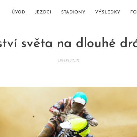
ÚVOD
JEZDCI
STADIONY
VÝSLEDKY
FO
ství světa na dlouhé dr
03.03.2021