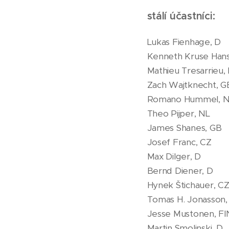
stálí účastníci:
Lukas Fienhage, D
Kenneth Kruse Han
Mathieu Tresarrieu,
Zach Wajtknecht, G
Romano Hummel, 
Theo Pijper, NL
James Shanes, GB
Josef Franc, CZ
Max Dilger, D
Bernd Diener, D
Hynek Štichauer, C
Tomas H. Jonasson,
Jesse Mustonen, FI
Martin Smolinski, D