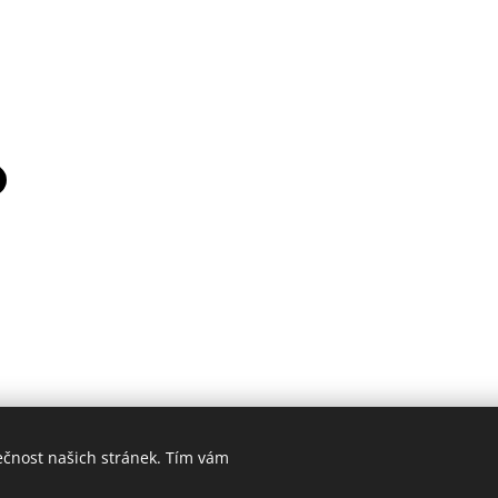
ečnost našich stránek. Tím vám
 2021 Automotoklub Mariánské Lázně created by Aleš Novák IT služ
Cookies