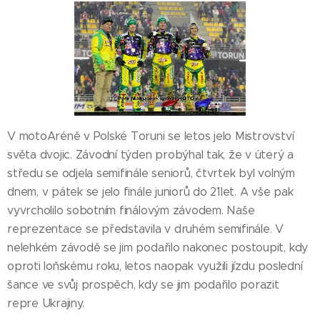
V motoAréně v Polské Toruni se letos jelo Mistrovství
světa dvojic. Závodní týden probýhal tak, že v úterý a
středu se odjela semifinále seniorů, čtvrtek byl volným
dnem, v pátek se jelo finále juniorů do 21let. A vše pak
vyvrcholilo sobotním finálovým závodem. Naše
reprezentace se představila v druhém semifinále. V
nelehkém závodě se jim podařilo nakonec postoupit, kdy
oproti loňskému roku, letos naopak využili jízdu poslední
šance ve svůj prospěch, kdy se jim podařilo porazit
repre Ukrajiny.