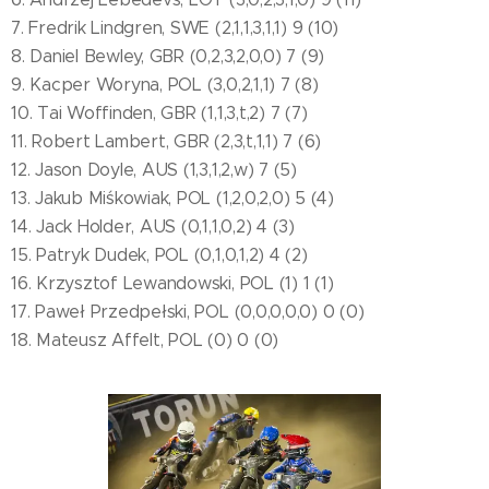
7. Fredrik Lindgren, SWE (2,1,1,3,1,1) 9 (10)
8. Daniel Bewley, GBR (0,2,3,2,0,0) 7 (9)
9. Kacper Woryna, POL (3,0,2,1,1) 7 (8)
10. Tai Woffinden, GBR (1,1,3,t,2) 7 (7)
11. Robert Lambert, GBR (2,3,t,1,1) 7 (6)
12. Jason Doyle, AUS (1,3,1,2,w) 7 (5)
13. Jakub Miśkowiak, POL (1,2,0,2,0) 5 (4)
14. Jack Holder, AUS (0,1,1,0,2) 4 (3)
15. Patryk Dudek, POL (0,1,0,1,2) 4 (2)
16. Krzysztof Lewandowski, POL (1) 1 (1)
17. Paweł Przedpełski, POL (0,0,0,0,0) 0 (0)
18. Mateusz Affelt, POL (0) 0 (0)