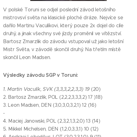
V polské Toruni se odjel poslední závod letošního
mistrovsví světa na klasické ploché dráze. Nejvíce se
dařilo Martinu Vaculíkovi, který pouze 2x dojel do cíle
druhý, a jinak všechny své jízdy proměnil ve vítězství.
Bartosz Zmarzlik do závodu vstupoval už jako letošní
Mistr Světa, v závodě skončil druhý. Na třetím místě
skončil Leon Madsen.
Výsledky závodu SGP v Toruni:
1. Martin Vaculík, SVK (3,3,3,2,2,3,3) 19
(20)
2. Bartosz Zmarzlik, POL (2,2,2,3,3,3,2) 17 )18)
3. Leon Madsen, DEN (3,0,3,0,3,2,1) 12 (16)
-
4. Maciej Janowski, POL (2,3,2,1,3,2,0) 13 (14)
5. Mikkel Michelsen, DEN (1,2,0,3,3,1) 10 (12)
6. Andrzej Lebeděvs, LOT (3,0,2,3,1,0) 9 (11)