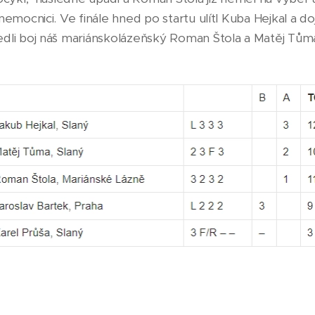
emocnici. Ve finále hned po startu ulítl Kuba Hejkal a dojel
edli boj náš mariánskolázeňský Roman Štola a Matěj Tům