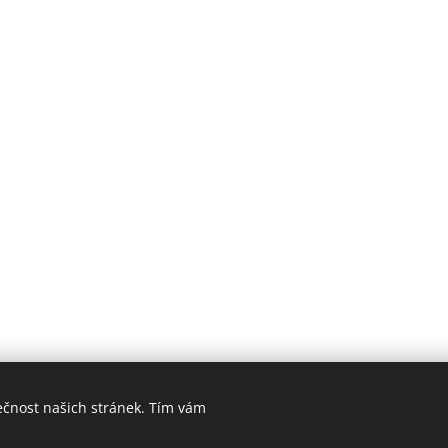
ečnost našich stránek. Tím vám
 2021 Automotoklub Mariánské Lázně created by Aleš Novák IT služ
Cookies