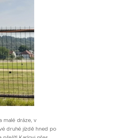
a malé dráze, v
vé druhé jízdě hned po
přelítl Karlovi přes