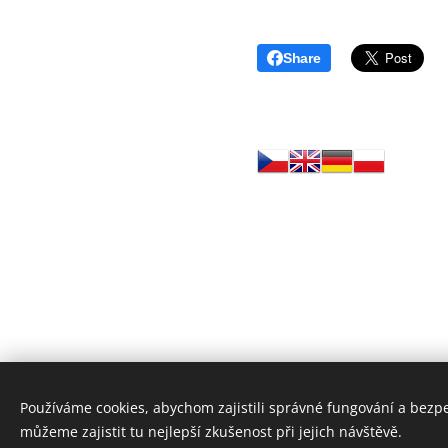
Share
Používáme cookies, abychom zajistili správné fungování a bezp
©
můžeme zajistit tu nejlepší zkušenost při jejich návštěvě.