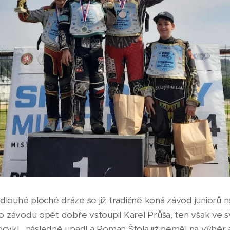
ouhé ploché dráze se již tradičně koná závod juniorů n
 závodu opět dobře vstoupil Karel Průša, ten však ve s
ocykl, následně upadl a Roman Štola již neměl na výběr a 