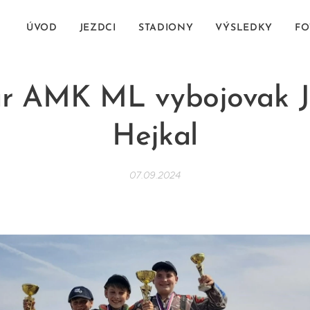
ÚVOD
JEZDCI
STADIONY
VÝSLEDKY
FO
r AMK ML vybojovak 
Hejkal
07.09.2024