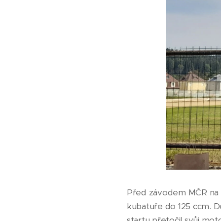
Před závodem MČR na dl
kubatuře do 125 ccm. Do
startu přetočil svůj mot