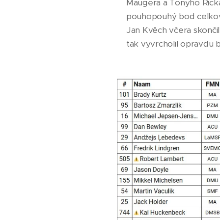
Maugera a Tonyho Ricka
pouhopouhý bod celkové 
Jan Kvěch včera skončil 
tak vyvrcholil opravdu