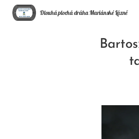
Dlouhá plochá
dráha
Mariánské Lázně
Bartos
t