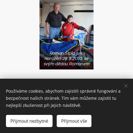
Roman Štola jun.
narozen 28.9.2010, se
svým dědou Romanem
Používáme cookies, abychom zajistili správné fungování a
bezpečnost našich stránek. Tím vám můžeme zajistit tu
nejlepší zkušenost při jejich návštěvě.
© 2021 Automotoklub Mariánské Lázně created by Aleš Novák IT
služby
Přijmout nezbytné
Přijmout vše
Cookies