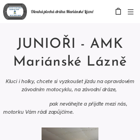
Dlouhá plochá
dráha
Mariánské Lázně
JUNIOŘI - AMK
Mariánské Lázně
Kluci i holky, chcete si vyzkoušet jízdu na opravdovém
závodním motocyklu, na závodní dráze,
pak neváhejte a přijďte mezi nás,
motorku Vám rádi zapůjčíme.